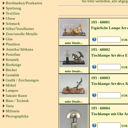
Sie bitte weiterhin, alle abg
Briefmarken/Postkarten
Spielzeug
Textilien
Uhren
195 - 68001
Schmuck
Figürliche Lampe Art 
Silber/Versilbertes
Zinn/unedle Metalle
Glas
EUR
mehr Details...
Plastiken
Asiatika/Afrikana
195 - 68002
Porzellan
Tischlampe Art déco E
Keramik
Bierkrüge
EUR
Bücher
mehr Details...
Gemälde
195 - 68003
Grafik / Zeichnungen
Tischlampe Art déco A
Möbel
Lampen
Sakrale Kunst
EUR
Büro / Technik
mehr Details...
Varia
195 - 68004
Militaria
Tischlampe mit Uhr Ar
Photographika
EUR