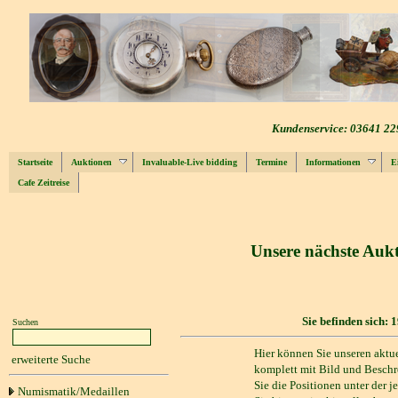
Kundenservice: 03641 22
Startseite
Auktionen
Invaluable-Live bidding
Termine
Informationen
E
Cafe Zeitreise
Unsere nächste Aukt
Sie befinden sich:
1
Suchen
Hier können Sie unseren aktue
erweiterte Suche
komplett mit Bild und Beschr
Sie die Positionen unter der 
Numismatik/Medaillen