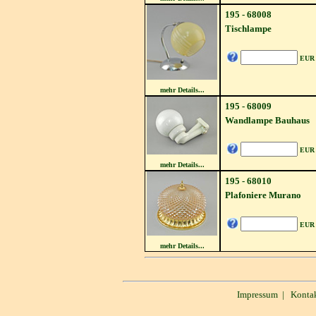
195 - 68008
Tischlampe
EUR
mehr Details...
195 - 68009
Wandlampe Bauhaus
EUR
mehr Details...
195 - 68010
Plafoniere Murano
EUR
mehr Details...
Impressum
|
Konta