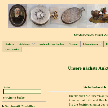
Kundenservice: 03641 22
Startseite
Auktionen
Invaluable-Live bidding
Termine
Informationen
E
Cafe Zeitreise
Unsere nächste Aukt
Sie befinden sich:
Suchen
Hier können Sie unseren aktue
erweiterte Suche
komplett mit Bild und Beschr
Sie die Positionen unter der 
Numismatik/Medaillen