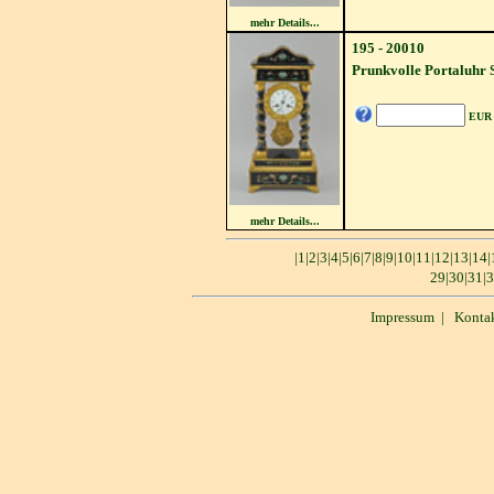
mehr Details...
195 - 20010
Prunkvolle Portaluhr 
EUR
mehr Details...
|
1
|
2
|
3
|
4
|
5
|
6
|
7
|
8
|
9
|
10
|
11
|
12
|
13
|
14
|
29
|
30
|
31
|
3
Impressum
|
Konta