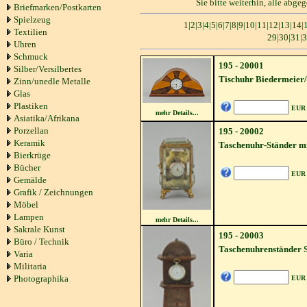
Sie bitte weiterhin, alle abg
Briefmarken/Postkarten
Spielzeug
1
|
2
|
3
|
4
|
5
|
6
|
7
|
8
|
9
|
10
|
11
|
12
|
13
|
14
|
Textilien
29
|
30
|
31
|
3
Uhren
Schmuck
195 - 20001
Silber/Versilbertes
Tischuhr Biedermeier
Zinn/unedle Metalle
Glas
Plastiken
EUR
mehr Details...
Asiatika/Afrikana
Porzellan
195 - 20002
Keramik
Taschenuhr-Ständer m
Bierkrüge
Bücher
EUR
Gemälde
Grafik / Zeichnungen
Möbel
Lampen
mehr Details...
Sakrale Kunst
195 - 20003
Büro / Technik
Taschenuhrenständer 
Varia
Militaria
Photographika
EUR