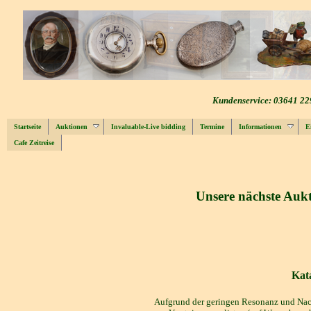
Kundenservice: 03641 22
Startseite
Auktionen
Invaluable-Live bidding
Termine
Informationen
E
Cafe Zeitreise
Unsere nächste Aukt
Kata
Aufgrund der geringen Resonanz und Nac