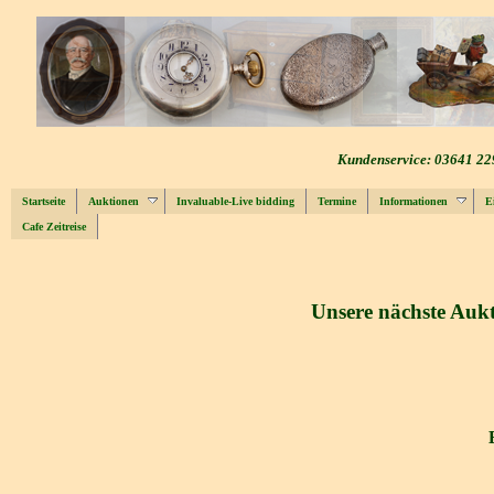
Kundenservice: 03641 22
Startseite
Auktionen
Invaluable-Live bidding
Termine
Informationen
E
Cafe Zeitreise
Unsere nächste Aukt