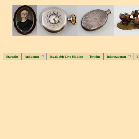
Startseite
Auktionen
Invaluable-Live bidding
Termine
Informationen
E