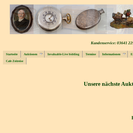
Kundenservice: 03641 22
Startseite
Auktionen
Invaluable-Live bidding
Termine
Informationen
E
Cafe Zeitreise
Unsere nächste Aukt