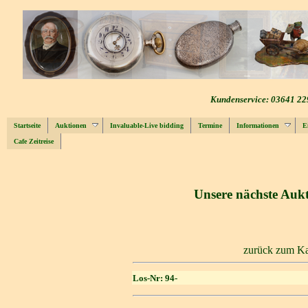
Kundenservice: 03641 22
Startseite
Auktionen
Invaluable-Live bidding
Termine
Informationen
E
Cafe Zeitreise
Unsere nächste Aukt
zurück zum Ka
Los-Nr: 94-