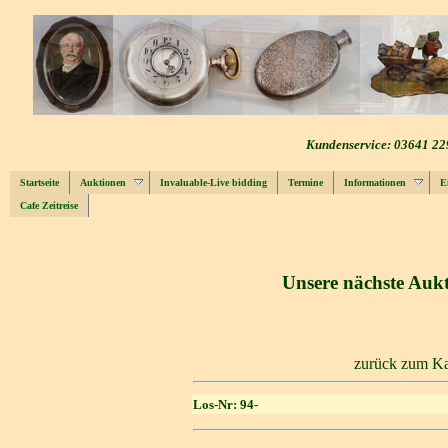
Kundenservice: 03641 22
Startseite
Auktionen
Invaluable-Live bidding
Termine
Informationen
E
Cafe Zeitreise
Unsere nächste Aukt
zurück zum Ka
Los-Nr: 94-