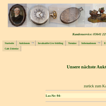
Kundenservice: 03641 22
Startseite
Auktionen
Invaluable-Live bidding
Termine
Informationen
E
Cafe Zeitreise
Unsere nächste Aukt
zurück zum Ka
Los-Nr: 94-