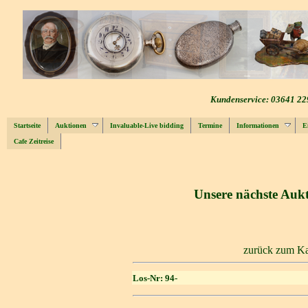
Kundenservice: 03641 22
Startseite
Auktionen
Invaluable-Live bidding
Termine
Informationen
E
Cafe Zeitreise
Unsere nächste Aukt
zurück zum Ka
Los-Nr: 94-