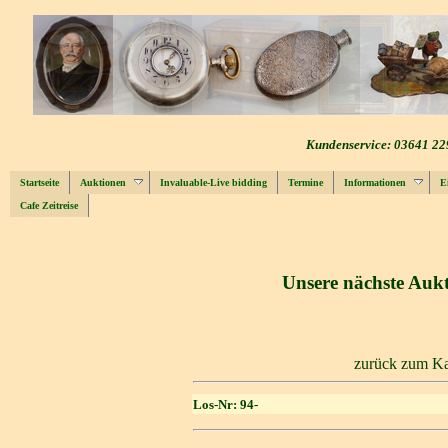
Kundenservice: 03641 22
Startseite
Auktionen
Invaluable-Live bidding
Termine
Informationen
E
Cafe Zeitreise
Unsere nächste Aukt
zurück zum Ka
Los-Nr: 94-