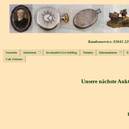
Kundenservice: 03641 22
Startseite
Auktionen
Invaluable-Live bidding
Termine
Informationen
E
Cafe Zeitreise
Unsere nächste Aukt