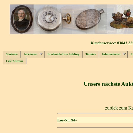
Kundenservice: 03641 22
Startseite
Auktionen
Invaluable-Live bidding
Termine
Informationen
E
Cafe Zeitreise
Unsere nächste Aukt
zurück zum Ka
Los-Nr: 94-