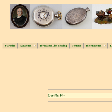
Startseite
Auktionen
Invaluable-Live bidding
Termine
Informationen
E
Los-Nr: 94-