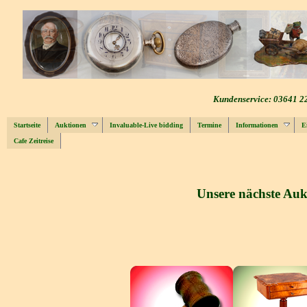
Kundenservice: 03641 2
Startseite
Auktionen
Invaluable-Live bidding
Termine
Informationen
E
Cafe Zeitreise
Unsere nächste Aukt