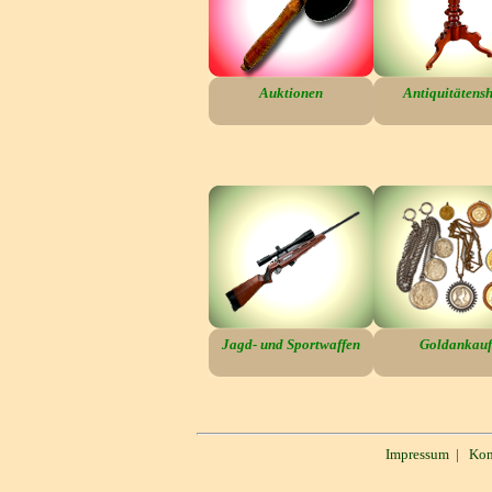
Auktionen
Antiquitätens
Jagd- und Sportwaffen
Goldankauf
Impressum
|
Kon